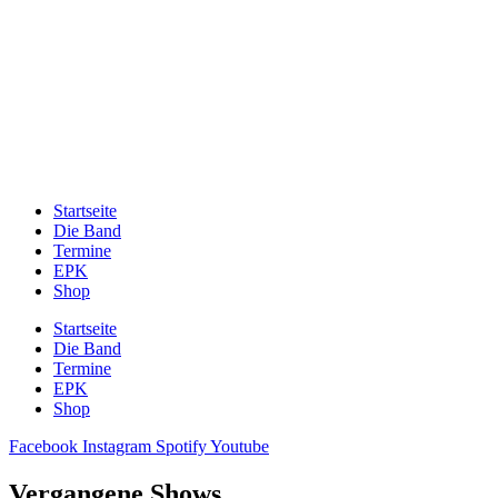
Zum
Inhalt
springen
Startseite
Die Band
Termine
EPK
Shop
Startseite
Die Band
Termine
EPK
Shop
Facebook
Instagram
Spotify
Youtube
Vergangene Shows