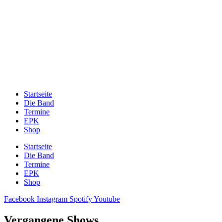
Zum
Inhalt
springen
Startseite
Die Band
Termine
EPK
Shop
Startseite
Die Band
Termine
EPK
Shop
Facebook
Instagram
Spotify
Youtube
Vergangene Shows