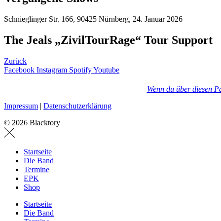
Schnieglinger Str. 166, 90425 Nürnberg, 24. Januar 2026
The Jeals „ZivilTourRage“ Tour Support
Zurück
Facebook
Instagram
Spotify
Youtube
Wenn du über diesen Par
Impressum
|
Datenschutzerklärung
© 2026 Blacktory
Startseite
Die Band
Termine
EPK
Shop
Startseite
Die Band